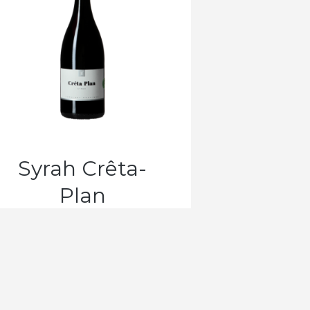
Syrah Crêta-
Plan
CHF
30.55