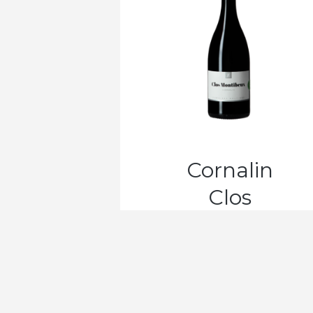
Cornalin
Clos
Montibeux
CHF
16.80
À PARTIR DE :