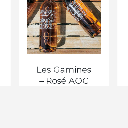
Les Gamines
– Rosé AOC
Valais
CHF
15.50