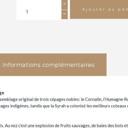
quantité
de
Ajouter au pa
Château
Lichten
assemblage
rouge
Informations complémentaires
ge
emblage original de trois cépages nobles: le Cornalin, l’Humagne Ro
es indigènes, tandis que la Syrah a colonisé les meilleurs coteaux d
. Au nez c’est une explosion de fruits sauvages, de baies des bois et d