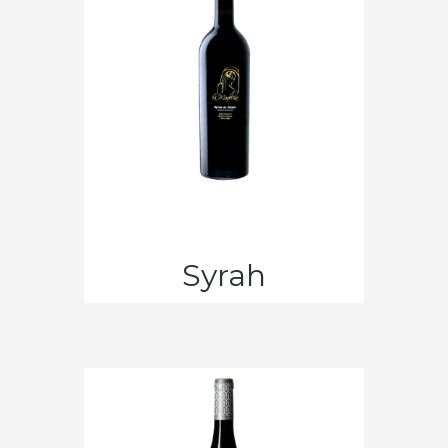
Syrah
vieilles
vignes
CHF
33.80