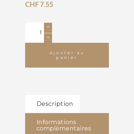
CHF
7.55
quantité
Alternative:
de
Gamay
de
Ajouter au
Vétroz
panier
AOC
Valais
Description
Informations
complémentaires