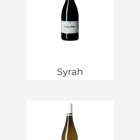
Lire la suite
Syrah
Crêta-
Plan
CHF
30.55